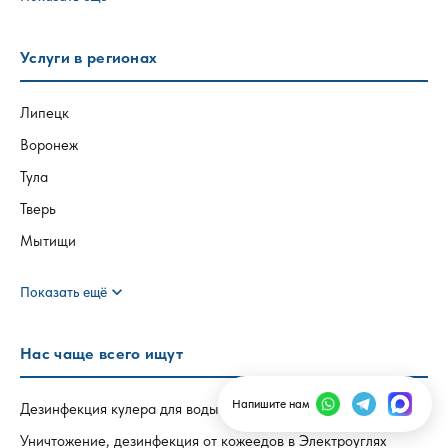
Услуги в регионах
Липецк
Воронеж
Тула
Тверь
Мытищи
expand_more
Показать ещё
Нас чаще всего ищут
Напишите нам
Дезинфекция кулера для воды в Электростале
Уничтожение, дезинфекция от кожеедов в Электроуглях