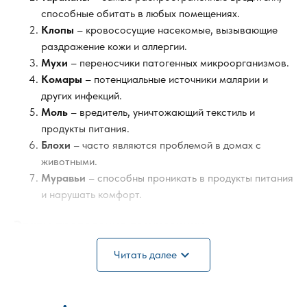
способные обитать в любых помещениях.
Клопы
– кровососущие насекомые, вызывающие
раздражение кожи и аллергии.
Мухи
– переносчики патогенных микроорганизмов.
Комары
– потенциальные источники малярии и
других инфекций.
Моль
– вредитель, уничтожающий текстиль и
продукты питания.
Блохи
– часто являются проблемой в домах с
животными.
Муравьи
– способны проникать в продукты питания
и нарушать комфорт.
Этапы проведения дезинсекции
expand_more
Читать далее
Осмотр и диагностика
. Наши специалисты
тщательно изучают объект, чтобы определить виды
насекомых, их численность и места локализации.
Выбор метода борьбы
. В зависимости от