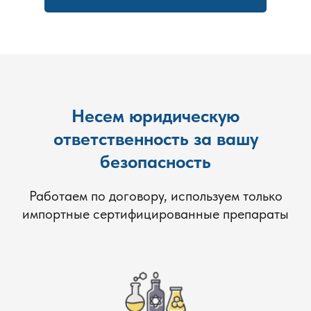
Чтобы снизить риск повторного появления вредителей:
Регулярно проводите уборку и устраняйте
источники пищи для насекомых.
Храните продукты в герметичных контейнерах.
Устраните возможные места проникновения, такие
как щели в стенах и дверях.
Несем юридическую
Поддерживайте гигиену в местах хранения мусора.
ответственность за вашу
Наши преимущества в Раменском
безопасность
Мы гордимся тем, что наши клиенты получают:
Работаем по договору, используем только
импортные сертифицированные препараты
Индивидуальный подход.
Быстрое реагирование на заявки.
Качественные услуги с использованием
проверенных средств.
Удобное расписание обработки.