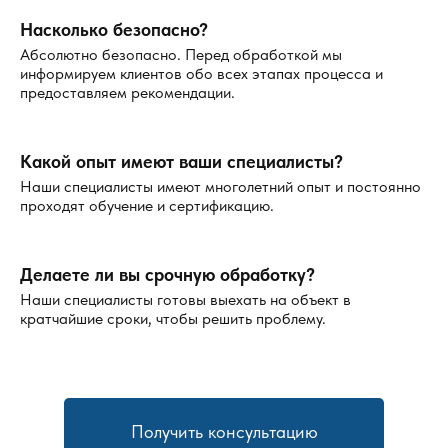
Выбранных методов и средств.
Насколько безопасно?
Абсолютно безопасно. Перед обработкой мы
Мы предлагаем гибкую систему ценообразования и
информируем клиентов обо всех этапах процесса и
готовы подобрать оптимальное решение под ваш бюджет.
предоставляем рекомендации.
Как подготовить помещение к дезинсекции?
Какой опыт имеют ваши специалисты?
Перед началом обработки важно:
Наши специалисты имеют многолетний опыт и постоянно
проходят обучение и сертификацию.
Убрать еду, посуду и личные вещи в закрытые
шкафы.
Обеспечить доступ к труднодоступным местам:
Делаете ли вы срочную обработку?
плинтусам, углам, трубам.
Наши специалисты готовы выехать на объект в
Вывести домашних животных на время обработки.
кратчайшие сроки, чтобы решить проблему.
После процедуры проветрите помещение и соблюдайте
рекомендации специалистов.
Профилактика появления насекомых
Получить консультацию