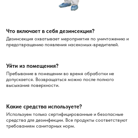
Когда необходимо обратиться за
дезинсекцией?
Что включает в себя дезинсекция?
Обработка необходима, если:
Дезинсекция охватывает мероприятия по уничтожению и
предотвращению появления насекомых-вредителей.
Вы заметили следы насекомых или их гнезда.
В доме стали появляться укусы, раздражение кожи
или аллергические реакции.
Уйти из помещения?
Уровень комфорта и санитарии в помещении
Пребывание в помещении во время обработки не
ухудшился.
допускается. Возвращаться можно после полного
Требуется профилактическая защита от вредителей.
высыхания поверхности.
Стоимость услуг дезинсекции в Раменском
Какие средства используете?
Цены зависят от:
Используем только сертифицированные и безопасные
средства для дезинфекции. Все продукты соответствуют
Площади обрабатываемого помещения.
требованиям санитарных норм.
Типа вредителей.
Сложности и объема работы.