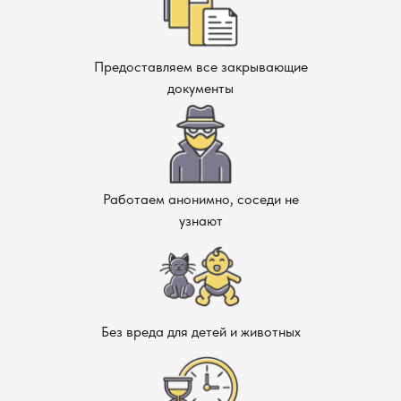
их заражение.
Проверка мебели.
Периодически проверяйте
мебель и другие предметы на наличие повреждений,
Предоставляем все закрывающие
чтобы вовремя обнаружить признаки нового
документы
заражения.
Как заказать услуги по уничтожению
кожеедов в Раменском?
Работаем анонимно, соседи не
Если вы заметили признаки заражения, не откладывайте
узнают
решение проблемы. Обратитесь к нам, и наши
специалисты проведут осмотр вашего помещения,
предложат оптимальный метод уничтожения вредителей и
приступят к обработке в кратчайшие сроки. Мы
работаем быстро, качественно и гарантируем
безопасные условия для вашего дома. После проведения
Без вреда для детей и животных
обработки мы предоставим вам все необходимые
рекомендации по профилактике и поддержанию чистоты в
вашем доме.