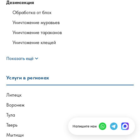
Дезинсекция
Обработка от блох
Уничтожение муравьев
Уничтожение тараканов
Уничтожение клещей
expand_more
Показать ещё
Услуги в регионах
Липецк
Воронеж
Тула
Тверь
Напишите нам
Мытищи