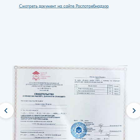
Смотреть документ на сайте Роспотребнадзор
chevron_left
chevron_right