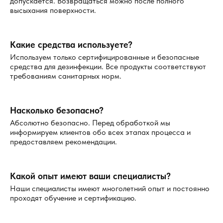
допускается. Возвращаться можно после полного
вредителей важно провести профилактическую
высыхания поверхности.
обработку, чтобы предотвратить повторное
заражение. Мы предлагаем услуги по регулярным
проверкам и обработкам, чтобы поддерживать ваш
Какие средства используете?
дом в безопасности от повторного появления
Используем только сертифицированные и безопасные
кожеедов.
средства для дезинфекции. Все продукты соответствуют
требованиям санитарных норм.
Почему стоит выбрать нашу компанию в
Раменском?
Насколько безопасно?
Абсолютно безопасно. Перед обработкой мы
Мы — профессионалы в области уничтожения вредителей
информируем клиентов обо всех этапах процесса и
и предлагаем своим клиентам только самые эффективные
предоставляем рекомендации.
и безопасные методы. Вот несколько причин, почему
стоит выбрать нашу компанию:
Какой опыт имеют ваши специалисты?
Быстрая и качественная обработка.
Мы
Наши специалисты имеют многолетний опыт и постоянно
гарантируем, что все наши действия будут
проходят обучение и сертификацию.
проведены быстро и эффективно. В большинстве
случаев обработка занимает несколько часов, и вы