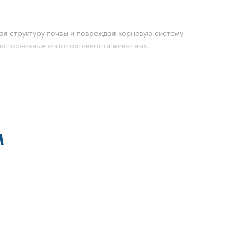
ая структуру почвы и повреждая корневую систему
ают основные очаги активности животных.
еменные меры позволяют сохранить участок и
 оценки интенсивности подземных ходов. Если
ероек на участке организуется комплексно, с
ивных зон.
 активности животных. Такой подход снижает риск
м