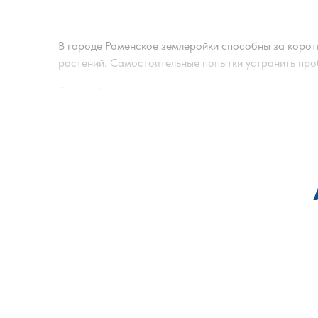
В городе
Раменское
землеройки способны за коротк
растений. Самостоятельные попытки устранить проб
Для стабильного результата важно воздействовать
предотвратить повторные повреждения. Землеройка
требуется уничтожить землеройку, методы подбираю
последующим контролем результата. Уничтожение з
Дополнительно при планировании работ учитываются
повторного появления и обеспечивает долговремен