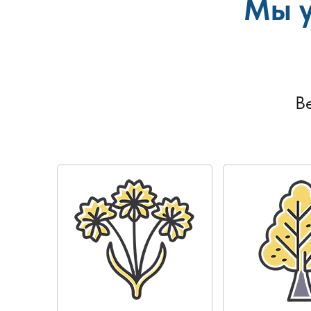
Мы у
В