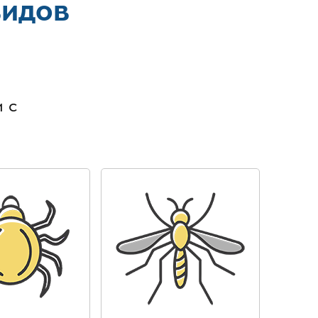
видов
в
 с