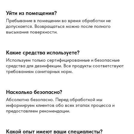
Профессиональная обработка
Уйти из помещения?
Если народные и доступные методы не помогли, стоит
Пребывание в помещении во время обработки не
обратиться к специалистам. Наша компания в Раменском
допускается. Возвращаться можно после полного
предоставляет услуги по профессиональному
высыхания поверхности.
уничтожению муравьёв. Мы используем современные
технологии и безопасные инсектициды, которые не
Какие средства используете?
наносят вреда людям и домашним животным.
Преимущества профессиональной обработки:
Используем только сертифицированные и безопасные
средства для дезинфекции. Все продукты соответствуют
требованиям санитарных норм.
Комплексный подход.
Устранение муравейника и матки.
Высокая эффективность даже в сложных условиях.
Насколько безопасно?
Меры профилактики
Абсолютно безопасно. Перед обработкой мы
информируем клиентов обо всех этапах процесса и
предоставляем рекомендации.
Чтобы муравьи не появлялись вновь, важно соблюдать
простые правила:
Какой опыт имеют ваши специалисты?
Чистота
. Убирайте остатки пищи и регулярно