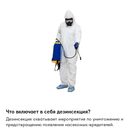
от муравьёв навсегда. Однако важно соблюдать
инструкции и правила безопасности.
Гели и приманки
Гели наносят на муравьиные тропы. Насекомые
питаются отравленной приманкой и переносят яд в
колонию, что приводит к гибели всей семьи.
Аэрозоли
Хорошо подходят для обработки труднодоступных
мест. Однако их эффект недолговечен, поэтому
важно дополнительно использовать ловушки.
Порошки
Порошок рассыпают вокруг гнезда или на пути
Что включает в себя дезинсекция?
передвижения насекомых. Как правило, он
Дезинсекция охватывает мероприятия по уничтожению и
действует при контакте, вызывая гибель муравьёв.
предотвращению появления насекомых-вредителей.