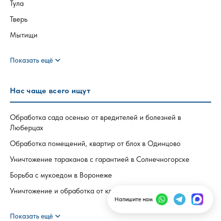
Тула
Тверь
Мытищи
expand_more
Показать ещё
Нас чаще всего ищут
Обработка сада осенью от вредителей и болезней в
Люберцах
Обработка помещений, квартир от блох в Одинцово
Уничтожение тараканов с гарантией в Солнечногорске
Борьба с мукоедом в Воронеже
Уничтожение и обработка от клопов в квартире в Лыткарино
Напишите нам
expand_more
Показать ещё