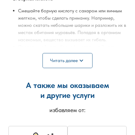
Смешайте борную кислоту с сахаром или яичным
желтком, чтобы сделать приманку. Например,
можно скатать небольшие шарики и разложить их в
местах обитания муравьёв. Попадая в организм
насекомых, вещество вызывает их гибель.
Пропорции: 1 часть борной кислоты на 2 части
сахара.
expand_more
Читать далее
Сода
Смесь соды с сахарной пудрой отпугивает
А также мы оказываем
муравьёв. Насекомые часто переносят смесь в
муравейник, что ускоряет уничтожение всей
и другие услуги
колонии.
избавляем от:
Эфирные масла
Ароматы лаванды, мяты и полыни отпугивают
муравьёв. Смазать поверхности эфирными маслами